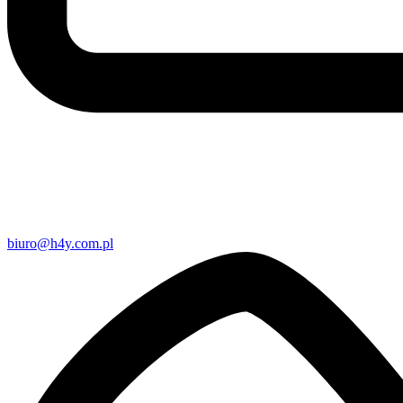
biuro@h4y.com.pl